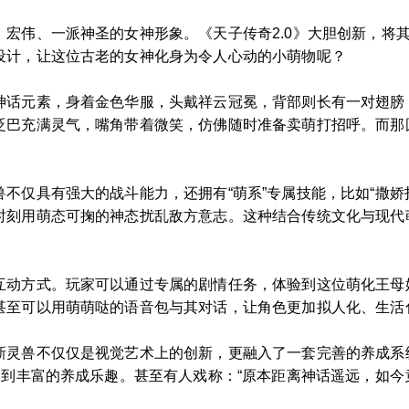
宏伟、一派神圣的女神形象。《天子传奇2.0》大胆创新，将其
设计，让这位古老的女神化身为令人心动的小萌物呢？
神话元素，身着金色华服，头戴祥云冠冕，背部则长有一对翅膀
眨巴充满灵气，嘴角带着微笑，仿佛随时准备卖萌打招呼。而那
不仅具有强大的战斗能力，还拥有“萌系”专属技能，比如“撒娇打
时刻用萌态可掬的神态扰乱敌方意志。这种结合传统文化与现代
互动方式。玩家可以通过专属的剧情任务，体验到这位萌化王母
甚至可以用萌萌哒的语音包与其对话，让角色更加拟人化、生活
新灵兽不仅仅是视觉艺术上的创新，更融入了一套完善的养成系
受到丰富的养成乐趣。甚至有人戏称：“原本距离神话遥远，如